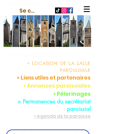
contact
-
espace membre
-
outils
-
paramètres
Se connecter
Unité Pastorale Tournai-Est
> LOCATION
DE LA SALLE
PAROISSIALE
et partenaire
s
> Liens utiles
> Annonces paroissiales
> Pélerinages
> Permanences du secrétariat
paroissial
> Agenda de la paroisse