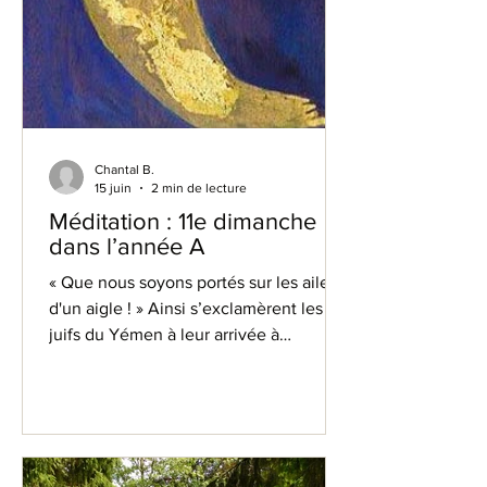
Chantal B.
15 juin
2 min de lecture
Méditation : 11e dimanche
dans l’année A
« Que nous soyons portés sur les ailes
d'un aigle ! » Ainsi s’exclamèrent les
juifs du Yémen à leur arrivée à
l’aéroport d’Aden, en 1949(1) : ils étaient
menacés de persécution, le jeune État
d’Israël décida alors de les rapatrier par
un pont aérien, joliment baptisé ‘Tapis
Volant’. (2)