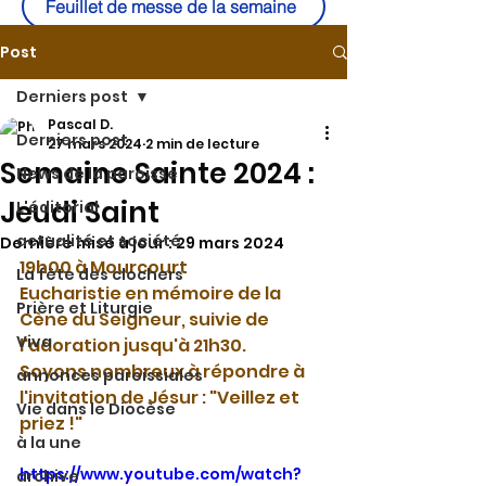
Feuillet de messe de la semaine
Post
Derniers post
Pascal D.
Derniers post
27 mars 2024
2 min de lecture
Semaine Sainte 2024 :
News de la paroisse
Jeudi Saint
L'éditorial
actualité et société
Dernière mise à jour :
29 mars 2024
19h00 à Mourcourt
La fête des clochers
Eucharistie en mémoire de la 
Prière et Liturgie
Cène du Seigneur, suivie de 
Viva
l'adoration jusqu'à 21h30.
Soyons nombreux à répondre à 
annonces paroissiales
l'invitation de Jésur : "Veillez et 
Vie dans le Diocèse
priez !"
à la une
https://www.youtube.com/watch?
archive