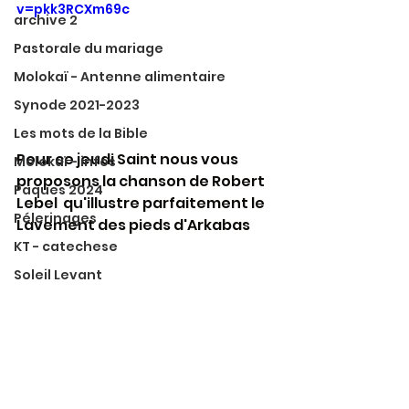
v=pkk3RCXm69c
archive 2
Pastorale du mariage
Molokaï - Antenne alimentaire
Synode 2021-2023
Les mots de la Bible
Pour ce jeudi Saint nous vous 
Molokaï - infos
proposons la chanson de Robert 
Paques 2024
Lebel  qu'illustre parfaitement le 
Pélerinages
Lavement des pieds d'Arkabas
KT - catechese
Soleil Levant