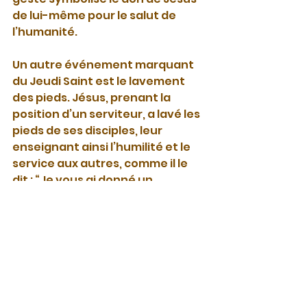
de lui-même pour le salut de 
l’humanité.
Un autre événement marquant 
du Jeudi Saint est le lavement 
des pieds. Jésus, prenant la 
position d’un serviteur, a lavé les 
pieds de ses disciples, leur 
enseignant ainsi l’humilité et le 
service aux autres, comme il le 
dit : “Je vous ai donné un 
exemple, afin que vous fassiez 
comme je vous ai fait” (Jean 13:15).
Dans les églises catholiques, la 
messe du Jeudi Saint inclut 
souvent une reconstitution du 
lavement des pieds, rappelant 