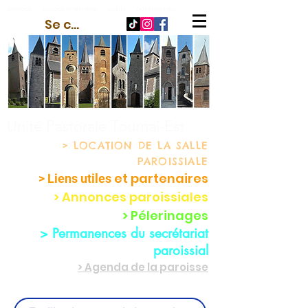
contact
-
espace membre
-
outils
-
paramètres
Se connecter
Unité Pastorale Tournai-Est
> LOCATION
DE LA SALLE
PAROISSIALE
et partenaire
s
> Liens utiles
> Annonces paroissiales
> Pélerinages
> Permanences du secrétariat
paroissial
> Agenda de la paroisse