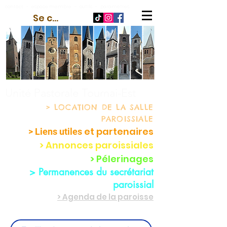
contact
-
espace membre
-
outils
-
paramètres
Se connecter
Unité Pastorale Tournai-Est
> LOCATION
DE LA SALLE
PAROISSIALE
et partenaire
s
> Liens utiles
> Annonces paroissiales
> Pélerinages
> Permanences du secrétariat
paroissial
> Agenda de la paroisse