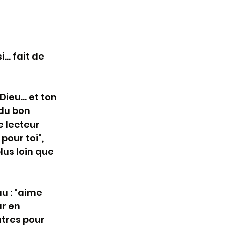
.. fait de 
ieu... et ton 
du bon 
e lecteur 
pour toi", 
us loin que 
 : "aime 
r en 
utres pour 