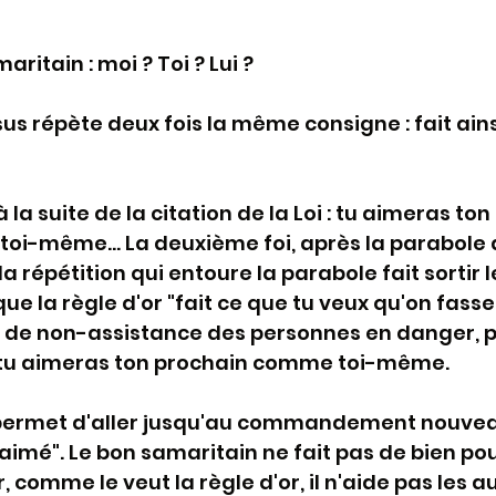
aritain : moi ? Toi ? Lui ?
us répète deux fois la même consigne : fait ainsi.
 la suite de la citation de la Loi : tu aimeras ton D
oi-même... La deuxième foi, après la parabole 
la répétition qui entoure la parabole fait sortir l
que la règle d'or "fait ce que tu veux qu'on fasse 
loi de non-assistance des personnes en danger, pl
 - tu aimeras ton prochain comme toi-même.
 permet d'aller jusqu'au commandement nouveau
imé". Le bon samaritain ne fait pas de bien pou
, comme le veut la règle d'or, il n'aide pas les a