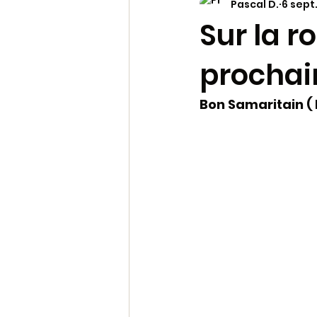
Pascal D.
6 sept
Prière et Liturgie
Viva
Sur la r
prochai
archive 2
Pastorale du m
Bon Samaritain ( 
Les mots de la Bible
Molok
Soleil Levant