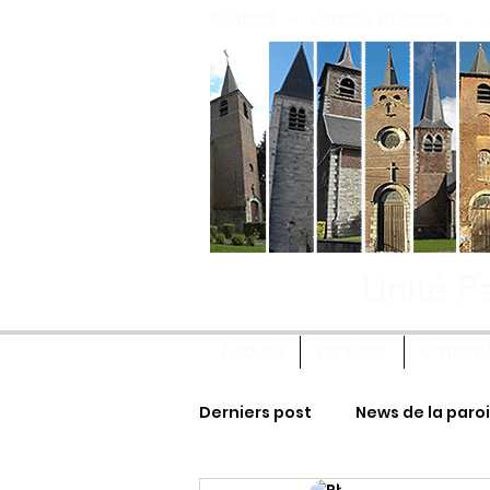
contact
-
espace membre
-
Unité Pa
Accueil
Paroisse
Catéch
Derniers post
News de la paro