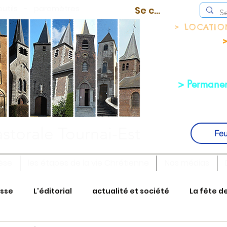
outils
-
paramètres
Se connecter
> LOCATI
>
> Permanen
storale Tournai-Est
Feu
èse
les étapes de la vie Chrétienne
Nos médias
isse
L'éditorial
actualité et société
La fête d