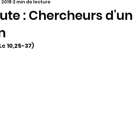
. 2019
2 min de lecture
annonces paroissiales
Vie dans le Diocèse
à la
oute : Chercheurs d'un
n
ariage
Molokaï - Antenne alimentaire
Synode 202
Lc 10,25-37)
aï - infos
Paques 2024
Pélerinages
KT - cat