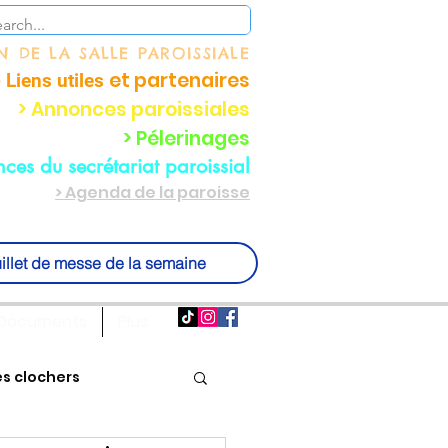
ON
DE LA SALLE PAROISSIALE
et partenaire
s
 Liens utiles
> Annonces paroissiales
> Pélerinages
ces du secrétariat paroissial
> Agenda de la paroisse
illet de messe de la semaine
Documents
Plus
es clochers