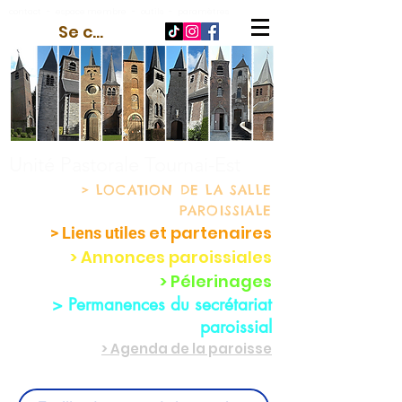
contact
-
espace membre
-
outils
-
paramètres
Se connecter
Unité Pastorale Tournai-Est
> LOCATION
DE LA SALLE
PAROISSIALE
et partenaire
s
> Liens utiles
> Annonces paroissiales
> Pélerinages
> Permanences du secrétariat
paroissial
> Agenda de la paroisse