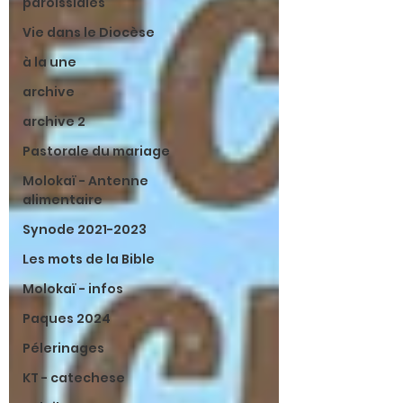
paroissiales
Vie dans le Diocèse
à la une
archive
archive 2
Pastorale du mariage
Molokaï - Antenne
alimentaire
Synode 2021-2023
Les mots de la Bible
Molokaï - infos
Paques 2024
Pélerinages
KT - catechese