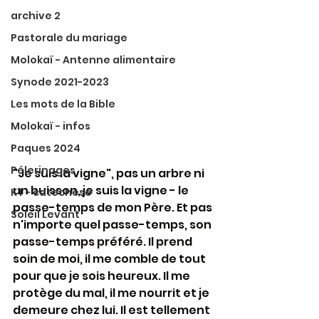
archive 2
Pastorale du mariage
Molokaï - Antenne alimentaire
Synode 2021-2023
Les mots de la Bible
Molokaï - infos
Paques 2024
Pélerinages
"Je suis la vigne", pas un arbre ni 
un buisson, je suis la vigne - le 
KT - catechese
passe-temps de mon Père. Et pas 
Soleil Levant
n'importe quel passe-temps, son 
passe-temps préféré. Il prend 
soin de moi, il me comble de tout 
pour que je sois heureux. Il me 
protège du mal, il me nourrit et je 
demeure chez lui. Il est tellement 