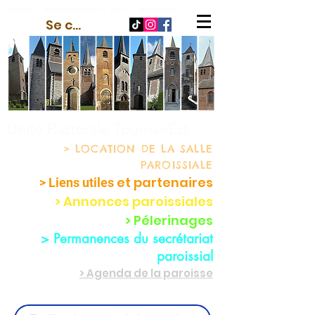
contact
-
espace membre
-
outils
-
paramètres
Se connecter
Unité Pastorale Tournai-Est
> LOCATION
DE LA SALLE
PAROISSIALE
et partenaire
s
> Liens utiles
> Annonces paroissiales
> Pélerinages
> Permanences du secrétariat
paroissial
> Agenda de la paroisse