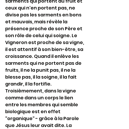
sarments qui portent du fruit et 
ceux qui n'en portent pas, ne 
divise pas les sarments en bons 
et mauvais, mais révèle la 
présence proche de son Père et 
son rôle de celui qui soigne. Le 
Vigneron est proche de sa vigne, 
il est attentif à son bien-être, sa 
croissance. Quand il enlève les 
sarments qui ne portent pas de 
fruits, il ne la punit pas, il ne la 
blesse pas, il la soigne, il la fait 
grandir, il la fortifie. 
Troisièmement, dans la vigne 
comme dans un corps le lien 
entre les membres qui semble 
biologique est en effet 
"organique" - grâce à la Parole 
que Jésus leur avait dite. La 