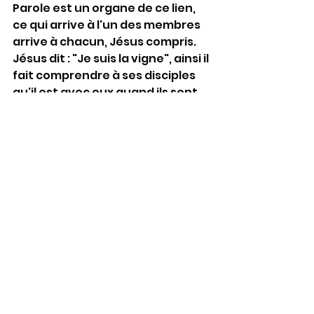
Parole est un organe de ce lien, 
ce qui arrive à l'un des membres 
arrive à chacun, Jésus compris.
Jésus dit : "Je suis la vigne", ainsi il 
fait comprendre à ses disciples 
qu'il est avec eux quand ils sont 
enlevés par le Vigneron, il est 
avec eux quand ils passent par 
l'épreuve du feu ( ... c’est le feu 
qui permettra d’apprécier la 
qualité de l’ouvrage de chacun 
(1Co 3,13). Il fait comprendre à ses 
disciples qu'il demeure en eux, 
"demeurez en moi" n'est qu'un 
écho de cette réalité.
L'éditorial