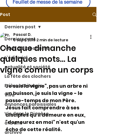
Feuillet de messe de la semaine
Post
Derniers post
Pascal D.
Derniers post
6 sept. 2019
2 min de lecture
Chaque dimanche
News de la paroisse
quelques mots... La
L'éditorial
actualité et société
vigne comme un corps
La fête des clochers
Prière et Liturgie
Je suis la vigne", pas un arbre ni 
un buisson, je suis la vigne - le 
Viva
passe-temps de mon Père. 
annonces paroissiales
Jésus fait comprendre à ses 
Vie dans le Diocèse
disciples qu'il demeure en eux, 
"demeurez en moi" n'est qu'un 
à la une
écho de cette réalité.
archive