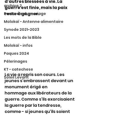
d'autres blessées à vie. La 
archive 2
guerre est finie, mais la paix 
reste à gagner.
Pastorale du mariage
Molokaï - Antenne alimentaire
Synode 2021-2023
Les mots de la Bible
Molokaï - infos
Paques 2024
Pélerinages
KT - catechese
La vie a repris son cours. Les 
Soleil Levant
jeunes s'embrassent devant un 
monument érigé en
hommage aux libérateurs de la 
guerre. Comme s'ils exorcisaient 
la guerre par la tendresse, 
comme - si jeunes qu'ils soient 