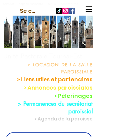
contact
-
espace membre
-
outils
-
paramètres
Se connecter
Unité Pastorale Tournai-Est
> LOCATION
DE LA SALLE
PAROISSIALE
et partenaire
s
> Liens utiles
> Annonces paroissiales
> Pélerinages
> Permanences du secrétariat
paroissial
> Agenda de la paroisse