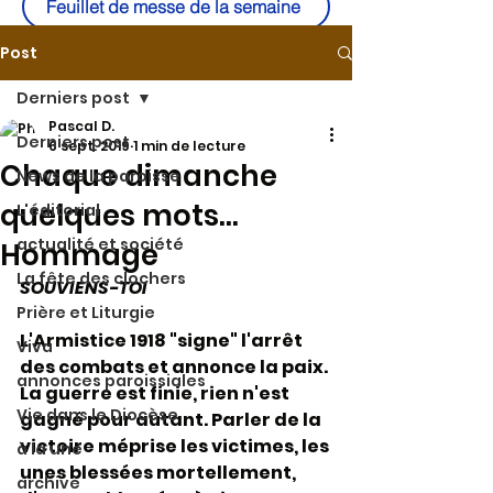
Feuillet de messe de la semaine
Post
Derniers post
Pascal D.
Derniers post
6 sept. 2019
1 min de lecture
Chaque dimanche
News de la paroisse
quelques mots...
L'éditorial
actualité et société
Hommage
La fête des clochers
SOUVIENS-TOI
Prière et Liturgie
L'Armistice 1918 "signe" l'arrêt 
Viva
des combats et annonce la paix. 
annonces paroissiales
La guerre est finie, rien n'est 
Vie dans le Diocèse
gagné pour autant. Parler de la 
victoire méprise les victimes, les 
à la une
unes blessées mortellement, 
archive