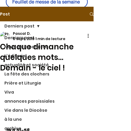
Feuillet de messe de la semaine
Post
Derniers post
Pascal D.
Derniers post
6 sept. 2019
1 min de lecture
Chaque dimanche
News de la paroisse
quelques mots...
L'éditorial
actualité et société
Demain - le ciel !
La fête des clochers
Prière et Liturgie
Viva
annonces paroissiales
Vie dans le Diocèse
à la une
archive
JN 6,51-58