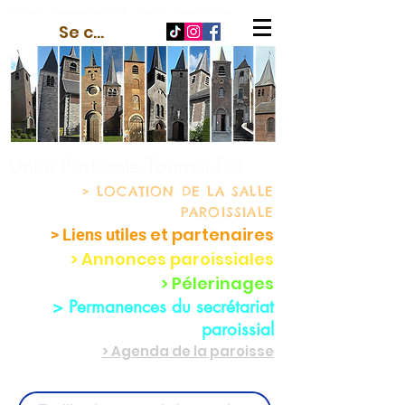
contact
-
espace membre
-
outils
-
paramètres
Se connecter
Unité Pastorale Tournai-Est
> LOCATION
DE LA SALLE
PAROISSIALE
et partenaire
s
> Liens utiles
> Annonces paroissiales
> Pélerinages
> Permanences du secrétariat
paroissial
> Agenda de la paroisse