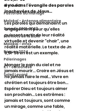
Il y a dans l'évangile des paroles 
archive 2
inachevées de Jésus...
Pastorale du mariage
Molokaï - Antenne alimentaire
Les paroles qui demandent un 
Synode 2021-2023
engagement pour qu'elles 
puissent sortir de leur réalité 
Les mots de la Bible
virtuelle et devenir "chair", une 
Molokaï - infos
réalité matérielle. Le texte de Jn 
Paques 2024
6,51-58 en est un exemple.
Pélerinages
Manger le pain du ciel et ne 
KT - catechese
jamais mourir... Croire en Jésus et 
Soleil Levant
ne jamais faire le mal... Vivre en 
chrétien et toujours être bon... 
Espérer Dieu et toujours aimer 
son prochain... Les extrêmes : 
jamais et toujours, sont comme 
un mirage, comme une fable, 