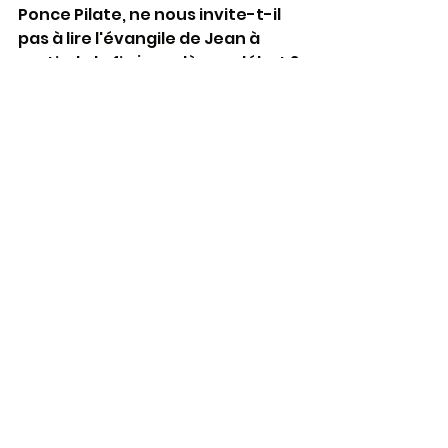
Ponce Pilate, ne nous invite-t-il 
pas à lire l'évangile de Jean à 
partir de la fin jusqu'à son début ?
L'éditorial
Voir tout
Posts récents