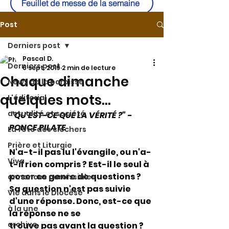
Feuillet de messe de la semaine
Post
Derniers post
Pascal D.
Derniers post
6 sept. 2019
2 min de lecture
Chaque dimanche
News de la paroisse
quelques mots...
L'éditorial
actualité et société
 "QU'EST-CE QUE LA VÉRITÉ ?" - 
PONCE PILATE
La fête des clochers
Prière et Liturgie
N'a-t-il pas lu l'évangile, ou n'a-
Viva
t-il rien compris ? Est-il le seul à 
poser ce genre de questions ? 
annonces paroissiales
Sa question n'est pas suivie 
Vie dans le Diocèse
d'une réponse. Donc, est-ce que 
à la une
la réponse ne se 
archive
trouve pas avant la question ? 