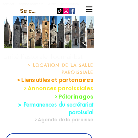
contact
-
espace membre
-
outils
-
paramètres
Se connecter
Unité Pastorale Tournai-Est
> LOCATION
DE LA SALLE
PAROISSIALE
et partenaire
s
> Liens utiles
> Annonces paroissiales
> Pélerinages
> Permanences du secrétariat
paroissial
> Agenda de la paroisse