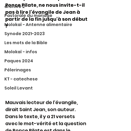
Ponce Pilate, ne nous invite-t-il 
archive 2
pas à lire l'évangile de Jean à 
Pastorale du mariage
partir de la fin jusqu'à son début 
Molokaï - Antenne alimentaire
?
Synode 2021-2023
Les mots de la Bible
Molokaï - infos
Paques 2024
Pélerinages
KT - catechese
Soleil Levant
Mauvais lecteur de l'évangile, 
dirait Saint Jean, son auteur. 
Dans le texte, il y a 21 versets 
avec le mot-vérité et la question 
de Ponce Pilate est dans le 