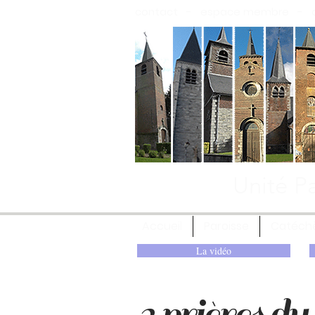
contact
-
espace membre
-
Unité Pa
Accueil
Paroisse
Catéch
La vidéo
2 prières du