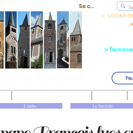
outils
-
paramètres
Se connecter
> LOCATI
>
> Permanen
storale Tournai-Est
Feu
èse
les étapes de la vie Chrétienne
Nos médias
L'audio
Le fascicule
 pape François lues e