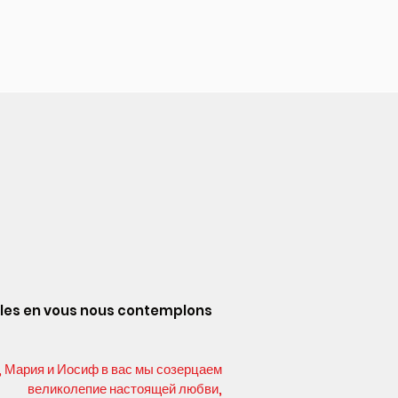
illes en vous nous contemplons
, Мария и Иосиф в вас мы созерцаем
великолепие настоящей любви,