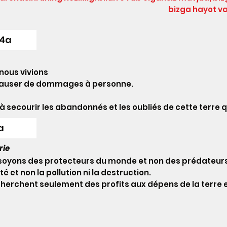
bizga hayot va
m4a
nous vivions
causer de dommages à personne.
 secourir les abandonnés et les oubliés de cette terre qu
a
rie
s soyons des protecteurs du monde et non des prédateurs
 et non la pollution ni la destruction.
herchent seulement des profits aux dépens de la terre 