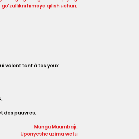
 go'zallikni himoya qilish uchun.
i valent tant à tes yeux.
,
et des pauvres.
Mungu Muumbaji,
Uponyeshe uzima wetu