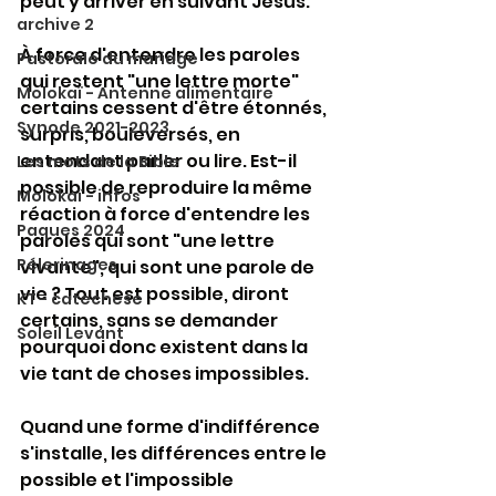
peut y arriver en suivant Jésus.
archive 2
À force d'entendre les paroles 
Pastorale du mariage
qui restent "une lettre morte" 
Molokaï - Antenne alimentaire
certains cessent d'être étonnés, 
Synode 2021-2023
surpris, bouleversés, en 
entendant parler ou lire. Est-il 
Les mots de la Bible
possible de reproduire la même 
Molokaï - infos
réaction à force d'entendre les 
Paques 2024
paroles qui sont "une lettre 
Pélerinages
vivante", qui sont une parole de 
vie ? Tout est possible, diront 
KT - catechese
certains, sans se demander 
Soleil Levant
pourquoi donc existent dans la 
vie tant de choses impossibles.
Quand une forme d'indifférence 
s'installe, les différences entre le 
possible et l'impossible 