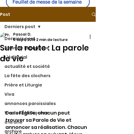
Feuillet de messe de la semaine
Post
Derniers post
Pascal D.
Derniers post
6 sept. 2019
2 min de lecture
Sur la route : La parole
News de la paroisse
de vie
L'éditorial
actualité et société
La fête des clochers
Prière et Liturgie
Viva
annonces paroissiales
Dans l'Église, chacun peut 
Vie dans le Diocèse
trouver sa Parole de Vie et 
à la une
annoncer sa réalisation. Chacun 
archive