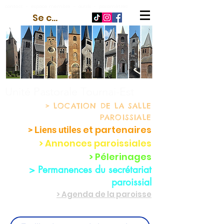
contact
-
espace membre
-
outils
-
paramètres
Se connecter
Unité Pastorale Tournai-Est
> LOCATION
DE LA SALLE
PAROISSIALE
et partenaire
s
> Liens utiles
> Annonces paroissiales
> Pélerinages
> Permanences du secrétariat
paroissial
> Agenda de la paroisse