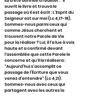
lui a été donnée à réaliser : "Il 
ouvrit le livre et trouva le 
passage où il est écrit : L’Esprit du 
Seigneur est sur moi (Lc 4,17-18). 
Sommes-nous parmi ceux qui 
comme Jésus cherchent et 
trouvent notre Parole de Vie 
pour la réaliser ? Lui, il l'a lue à voix 
haute et a confirmé devant 
l'assemblée que cette Parole le 
concerne et qu'il la réalisera : 
"Aujourd’hui s’accomplit ce 
passage de l’Écriture que vous 
venez d’entendre" (Lc 4,21). 
Sommes-nous avec ceux qui 
partagent avec les autres la 
Parole que Dieu leur a adressée ?
Dans l'Église, chacun peut 