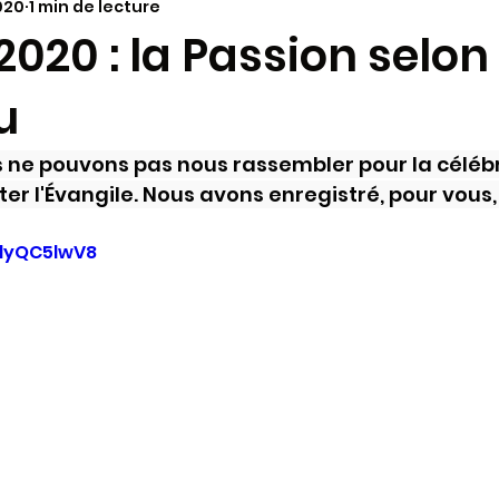
020
1 min de lecture
annonces paroissiales
Vie dans le Diocèse
à la
020 : la Passion selon
u
ariage
Molokaï - Antenne alimentaire
Synode 202
 ne pouvons pas nous rassembler pour la célébr
aï - infos
Paques 2024
Pélerinages
KT - cat
r l'Évangile. Nous avons enregistré, pour vous,  
alyQC5lwV8