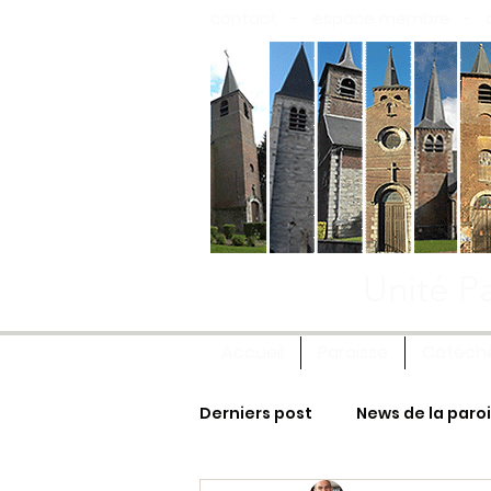
contact
-
espace membre
-
Unité Pa
Accueil
Paroisse
Catéch
Derniers post
News de la paro