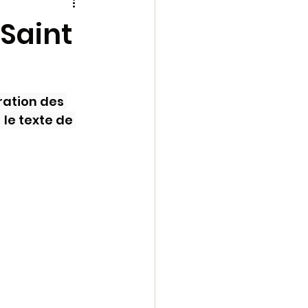
 une
archive
 Saint
1-2023
ation des 
echese
le texte de 