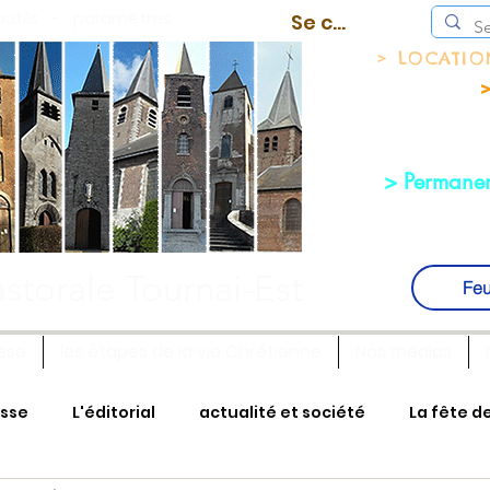
outils
-
paramètres
Se connecter
> LOCATI
>
> Permanen
storale Tournai-Est
Feu
èse
les étapes de la vie Chrétienne
Nos médias
isse
L'éditorial
actualité et société
La fête d