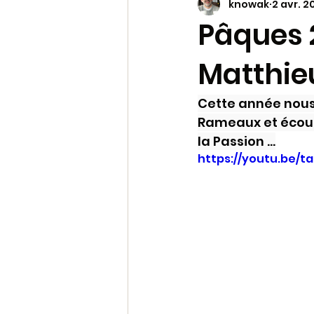
knowak
2 avr. 2
Prière et Liturgie
Viva
Pâques 2
Matthie
archive 2
Pastorale du m
Cette année nous
Les mots de la Bible
Molok
Rameaux et écoute
la Passion ...
https://youtu.be/t
Soleil Levant