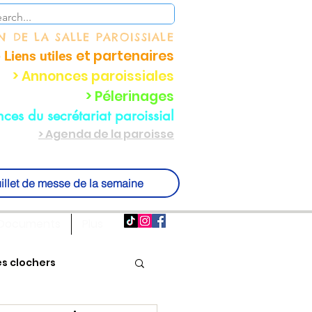
ON
DE LA SALLE PAROISSIALE
et partenaire
s
 Liens utiles
> Annonces paroissiales
> Pélerinages
ces du secrétariat paroissial
> Agenda de la paroisse
illet de messe de la semaine
Documents
Plus
es clochers