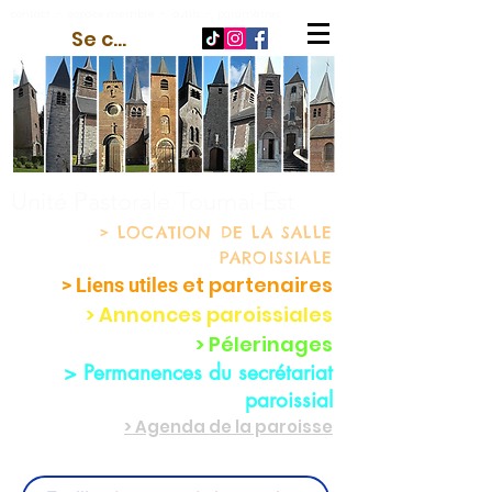
contact
-
espace membre
-
outils
-
paramètres
Se connecter
Unité Pastorale Tournai-Est
> LOCATION
DE LA SALLE
PAROISSIALE
et partenaire
s
> Liens utiles
> Annonces paroissiales
> Pélerinages
> Permanences du secrétariat
paroissial
> Agenda de la paroisse