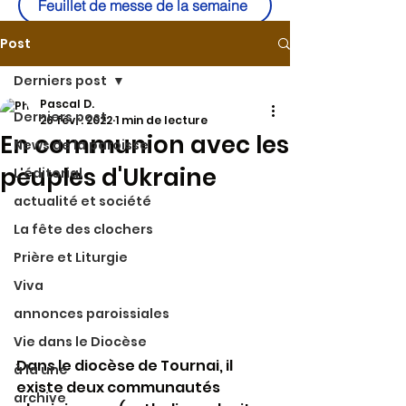
Feuillet de messe de la semaine
Post
Derniers post
Pascal D.
Derniers post
26 févr. 2022
1 min de lecture
En communion avec les
News de la paroisse
peuples d'Ukraine
L'éditorial
actualité et société
La fête des clochers
Prière et Liturgie
Viva
annonces paroissiales
Vie dans le Diocèse
Dans le diocèse de Tournai, il 
à la une
existe deux communautés 
archive