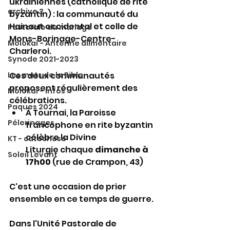
ukrainiennes (catholique de rite 
archive 2
byzantin) : la communauté du 
Hainaut occidental et celle de 
Pastorale du mariage
Mons-Borinage-Centre-
Molokaï - Antenne alimentaire
Charleroi.
Synode 2021-2023
Ces deux communautés 
Les mots de la Bible
proposent régulièrement des 
Molokaï - infos
célébrations.
Paques 2024
À Tournai, la Paroisse 
Pélerinages
francophone en rite byzantin 
célèbre la Divine 			
KT - catechese
Liturgie chaque 
dimanche à 
Soleil Levant
17h00
 (rue de Crampon, 43)
C'est une occasion de prier 
ensemble en ce temps de guerre.
Dans l'Unité Pastorale de 