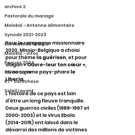
archive 2
Pastorale du mariage
Molokaï - Antenne alimentaire
Synode 2021-2023
Pour la campagne missionnaire 
Les mots de la Bible
2020, Missio-Belgique a choisi 
Molokaï - infos
pour thème 
la guérison
, et pour 
Paques 2024
slogan 
« Ouvre-leur ton cœur »
, 
avec comme pays-phare 
le 
Pélerinages
Liberia.
KT - catechese
Soleil Levant
L’histoire de ce pays est loin 
d’être un long fleuve tranquille. 
Deux guerres civiles (1989-1997 et 
2000-2003) et le virus Ebola 
(2014-2015) ont laissé dans le 
désarroi des millions de victimes 