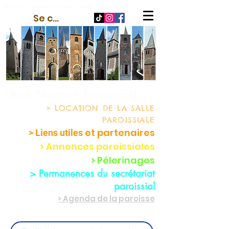
contact
-
espace membre
-
outils
-
paramètres
Se connecter
Unité Pastorale Tournai-Est
> LOCATION
DE LA SALLE
PAROISSIALE
et partenaire
s
> Liens utiles
> Annonces paroissiales
> Pélerinages
> Permanences du secrétariat
paroissial
> Agenda de la paroisse