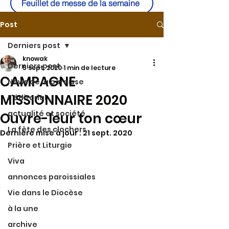
Feuillet de messe de la semaine
Post
Derniers post
knowak
Derniers post
5 sept. 2020
1 min de lecture
CAMPAGNE
News de la paroisse
MISSIONNAIRE 2020
L'éditorial
actualité et société
Ouvre-leur ton cœur
La fête des clochers
Dernière mise à jour :
21 sept. 2020
Prière et Liturgie
Viva
annonces paroissiales
Vie dans le Diocèse
à la une
archive