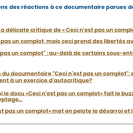
ions des réactions à ce documentaire parues da
La délicate critique de « Ceci n'est pas un compl
 pas un complot, mais ceci prend des libertés av
t pas un complot" : au-delà de certains sous-ent
 du documentaire "Ceci n’est pas un complot": et
nt à un exercice d’autocritique?
 le docu «Ceci n’est pas un complot» fait le buzz
ptage...
st pas un complot» met en pelote le désarroi et 