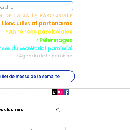
ON
DE LA SALLE PAROISSIALE
et partenaire
s
 Liens utiles
> Annonces paroissiales
> Pélerinages
ces du secrétariat paroissial
> Agenda de la paroisse
illet de messe de la semaine
Documents
Plus
es clochers