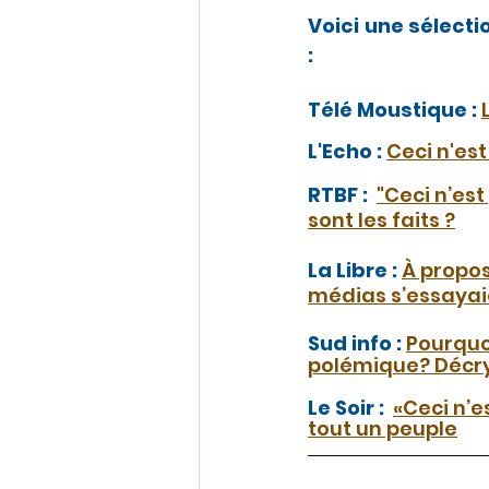
Voici une sélect
:
Télé Moustique : 
L'Echo : 
Ceci n'est
RTBF :  
"Ceci n’es
sont les faits ?
La Libre : 
À propos
médias s’essayaie
Sud info : 
Pourquoi
polémique? Décry
Le Soir :  
«Ceci n’e
tout un peuple