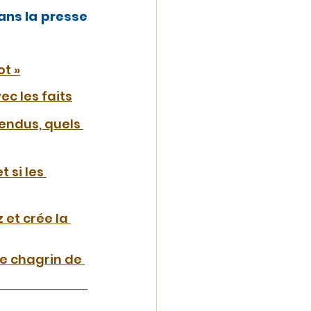
ns la presse 
ot »
ec les faits
endus, quels 
 si les 
 et crée la 
le chagrin de 