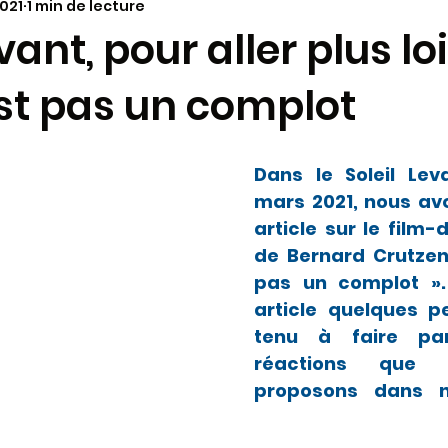
2021
1 min de lecture
annonces paroissiales
Vie dans le Diocèse
à la
vant, pour aller plus loi
est pas un complot
ariage
Molokaï - Antenne alimentaire
Synode 202
aï - infos
Paques 2024
Pélerinages
KT - cat
Dans le Soleil Lev
mars 2021, nous avo
article sur le film-
de Bernard Crutzen 
pas un complot ». 
article quelques p
tenu à faire par
réactions que 
proposons dans no