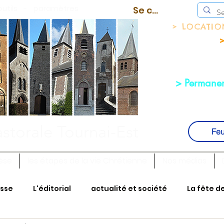
outils
-
paramètres
Se connecter
> LOCATI
>
> Permanen
storale Tournai-Est
Feu
èse
les étapes de la vie Chrétienne
Nos médias
isse
L'éditorial
actualité et société
La fête d