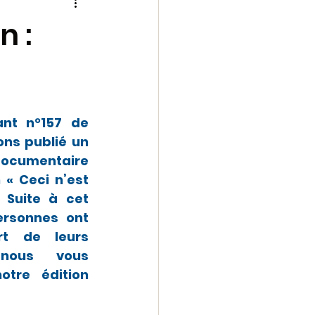
 une
archive
n :
1-2023
echese
ant n°157 de 
ns publié un 
documentaire 
« Ceci n’est 
Suite à cet 
ersonnes ont 
t de leurs 
nous vous 
tre édition 