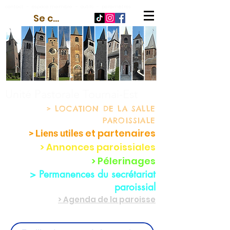
contact
-
espace membre
-
outils
-
paramètres
Se connecter
Unité Pastorale Tournai-Est
> LOCATION
DE LA SALLE
PAROISSIALE
et partenaire
s
> Liens utiles
> Annonces paroissiales
> Pélerinages
> Permanences du secrétariat
paroissial
> Agenda de la paroisse