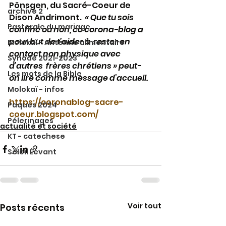
Pönsgen, du Sacré-Coeur de 
archive 2
Dison Andrimont.  
« Que tu sois 
Pastorale du mariage
confiné ou non, ce corona-blog a 
pour but de t’aider à  rester en 
Molokaï - Antenne alimentaire
contact non physique avec 
Synode 2021-2023
d’autres  frères chrétiens » peut-
Les mots de la Bible
on lire comme message d’accueil.
Molokaï - infos
https://coronablog-sacre-
Paques 2024
coeur.blogspot.com/
Pélerinages
actualité et société
KT - catechese
Soleil Levant
Voir tout
Posts récents