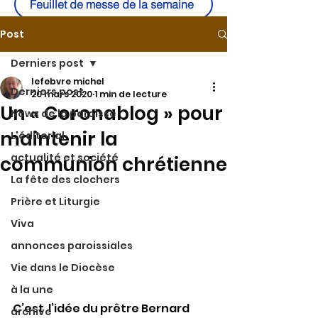
Feuillet de messe de la semaine
Post
Derniers post
lefebvre michel
Derniers post
20 mars 2020
1 min de lecture
Un « Coronablog » pour
News de la paroisse
maintenir la
L'éditorial
actualité et société
communion chrétienne
La fête des clochers
Prière et Liturgie
Viva
annonces paroissiales
Vie dans le Diocèse
à la une
C’est  l’idée du prêtre Bernard 
archive