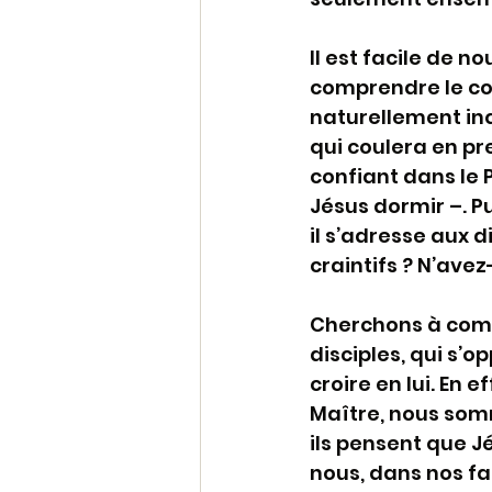
Il est facile de no
comprendre le com
naturellement inqu
qui coulera en prem
confiant dans le P
Jésus dormir –. Pu
il s’adresse aux d
craintifs ? N’avez-
Cherchons à compr
disciples, qui s’o
croire en lui. En e
Maître, nous somme
ils pensent que Jé
nous, dans nos fam