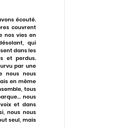
avons écouté. 
res couvrent 
e nos vies en 
ésolant, qui 
sent dans les 
s et perdus. 
urvu par une 
e nous nous 
mais en même 
semble, tous 
barque… nous 
voix et dans 
i, nous nous 
t seul, mais 