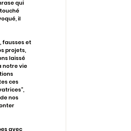
hrase qui 
 touché 
oqué, il 
 fausses et 
 projets, 
ns laissé 
 notre vie 
tions 
tes ces 
trices”, 
de nos 
onter 
pes avec 