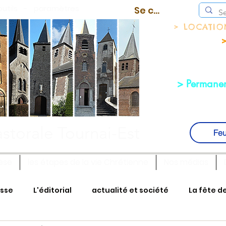
outils
-
paramètres
Se connecter
> LOCATI
>
> Permanen
storale Tournai-Est
Feu
èse
les étapes de la vie Chrétienne
Nos médias
isse
L'éditorial
actualité et société
La fête d