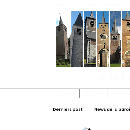
contact
-
espace membre
-
Unité Pa
Accueil
Paroisse
Catéch
Derniers post
News de la paro