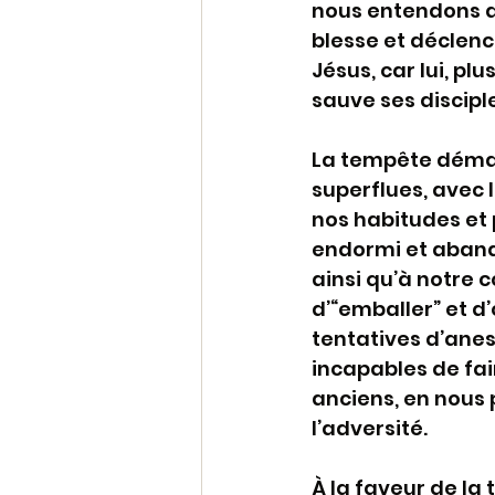
nous entendons dir
blesse et déclen
Jésus, car lui, plu
sauve ses discip
La tempête démasq
superflues, avec 
nos habitudes et 
endormi et abando
ainsi qu’à notre 
d’“emballer” et d’
tentatives d’ane
incapables de fai
anciens, en nous 
l’adversité.
À la faveur de la