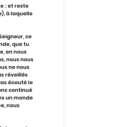
 ; et reste 
, à laquelle 
 Seigneur, ce 
nde, que tu 
e, en nous 
s, nous nous 
ous ne nous 
 réveillés 
as écouté le 
ns continué 
ans un monde 
e, nous 