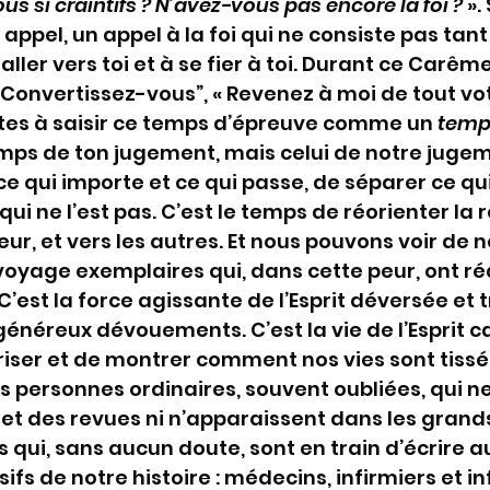
s si craintifs ? N’avez-vous pas encore la foi ?
 ».
ppel, un appel à la foi qui ne consiste pas tant
 aller vers toi et à se fier à toi. Durant ce Carême
“Convertissez-vous”, « Revenez à moi de tout vot
nvites à saisir ce temps d’épreuve comme un 
temp
emps de ton jugement, mais celui de notre jugeme
ce qui importe et ce qui passe, de séparer ce qui
ui ne l’est pas. C’est le temps de réorienter la r
neur, et vers les autres. Et nous pouvons voir de
yage exemplaires qui, dans cette peur, ont réa
 C’est la force agissante de l’Esprit déversée et
énéreux dévouements. C’est la vie de l’Esprit c
riser et de montrer comment nos vies sont tissé
 personnes ordinaires, souvent oubliées, qui ne 
et des revues ni n’apparaissent dans les grands
s qui, sans aucun doute, sont en train d’écrire au
s de notre histoire : médecins, infirmiers et inf