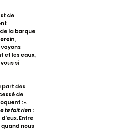
est de 
nt 
t de la barque 
erein, 
s voyons 
t et les eaux, 
vous si 
 part des 
 cessé de 
oquent : « 
e te fait rien
 : 
 d’eux. Entre 
st quand nous 