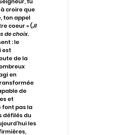
 Seigneur, tu 
 à croire que 
, ton appel 
re coeur » (
Jl
s de choix
. 
nt : le 
 est 
oute de la 
 nombreux 
gi en 
 transformée 
apable de 
es et 
font pas la 
 défilés du 
jourd’hui les 
irmières, 