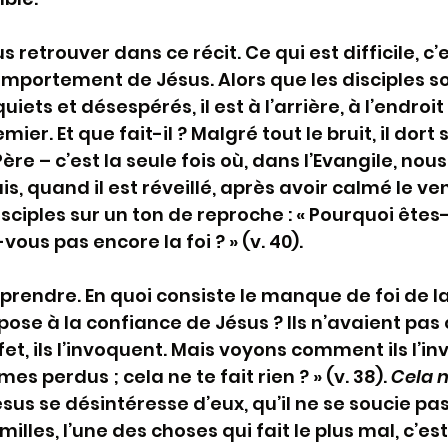
us retrouver dans ce récit. Ce qui est difficile, c’
portement de Jésus. Alors que les disciples so
iets et désespérés, il est à l’arrière, à l’endroi
ier. Et que fait-il ? Malgré tout le bruit, il dort s
ère – c’est la seule fois où, dans l’Evangile, nou
is, quand il est réveillé, après avoir calmé le ven
isciples sur un ton de reproche : « Pourquoi êtes-
vous pas encore la foi ? » (v. 40).
endre. En quoi consiste le manque de foi de la
ppose à la confiance de Jésus ? Ils n’avaient pas
ffet, ils l’invoquent. Mais voyons comment ils l’inv
s perdus ; cela ne te fait rien ? » (v. 38). 
Cela n
sus se désintéresse d’eux, qu’il ne se soucie pas
illes, l’une des choses qui fait le plus mal, c’e