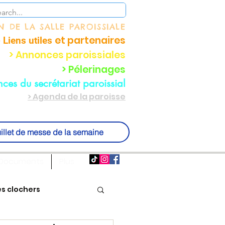
ON
DE LA SALLE PAROISSIALE
et partenaire
s
 Liens utiles
> Annonces paroissiales
> Pélerinages
ces du secrétariat paroissial
> Agenda de la paroisse
illet de messe de la semaine
Documents
Plus
es clochers