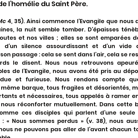
de l'homélie du Saint Père.
Mc
 4, 35). Ainsi commence l’Evangile que nous 
nes, la nuit semble tomber. D’épaisses ténèb
outes et nos villes ; elles se sont emparées d
t d’un silence assourdissant et d’un vide d
son passage : cela se sent dans l’air, cela se res
ards le disent. Nous nous retrouvons apeuré
les de l’Evangile, nous avons été pris au dépo
ndue et furieuse. Nous rendons compte qu
 même barque, tous fragiles et désorientés, 
tants et nécessaires, tous appelés à ramer en
 nous réconforter mutuellement. Dans cette 
omme ces disciples qui parlent d’une seule 
t : « Nous sommes perdus » (v. 38), nous auss
ous ne pouvons pas aller de l’avant chacun tou
ble.