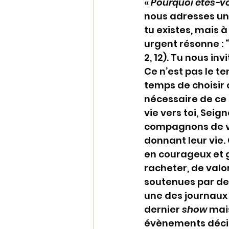
« 
Pourquoi êtes-vou
nous adresses un a
tu existes, mais à
urgent résonne : 
2, 12). Tu nous i
Ce n’est pas le t
temps de choisir 
nécessaire de ce q
vie vers toi, Seig
compagnons de vo
donnant leur vie.
en courageux et g
racheter, de valo
soutenues par des
une des journaux 
dernier 
show
 mai
évènements décisif