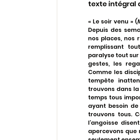
texte intégral 
« Le soir venu » (
Depuis des semai
nos places, nos r
remplissant tou
paralyse tout sur 
gestes, les reg
Comme les discip
tempête inatte
trouvons dans la
temps tous impor
ayant besoin de
trouvons tous. C
l’angoisse disen
apercevons que n
seulement ensem