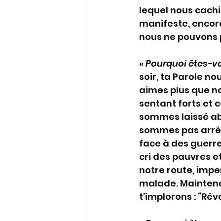
lequel nous cachi
manifeste, encor
nous ne pouvons pa
« Pourquoi êtes-vou
soir, ta Parole n
aimes plus que no
sentant forts et 
sommes laissé abs
sommes pas arrêt
face à des guerre
cri des pauvres 
notre route, impe
malade. Maintena
t’implorons : “Réve