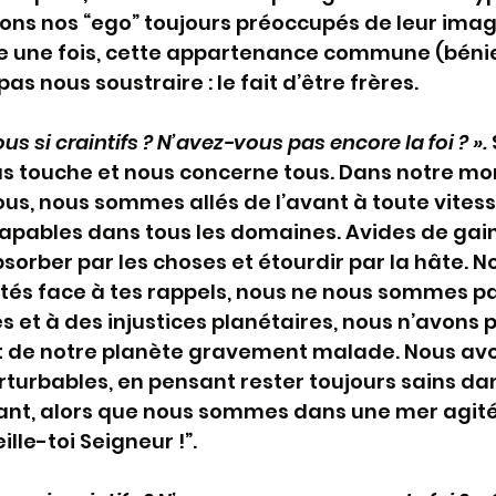
ons nos “ego” toujours préoccupés de leur image
e une fois, cette appartenance commune (bénie)
s nous soustraire : le fait d’être frères.
s si craintifs ? N’avez-vous pas encore la foi ? ».
ous touche et nous concerne tous. Dans notre mo
us, nous sommes allés de l’avant à toute vitess
capables dans tous les domaines. Avides de gain
orber par les choses et étourdir par la hâte. N
és face à tes rappels, nous ne nous sommes pas
s et à des injustices planétaires, nous n’avons p
et de notre planète gravement malade. Nous avo
rturbables, en pensant rester toujours sains d
nt, alors que nous sommes dans une mer agité
ille-toi Seigneur !”.