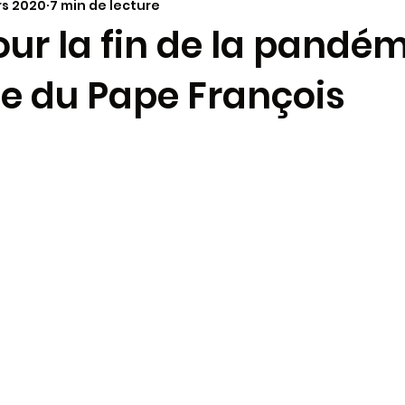
rs 2020
7 min de lecture
annonces paroissiales
Vie dans le Diocèse
à la
our la fin de la pandém
ie du Pape François
ariage
Molokaï - Antenne alimentaire
Synode 202
aï - infos
Paques 2024
Pélerinages
KT - cat