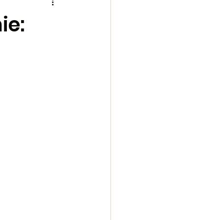
 une
archive
ie:
1-2023
echese