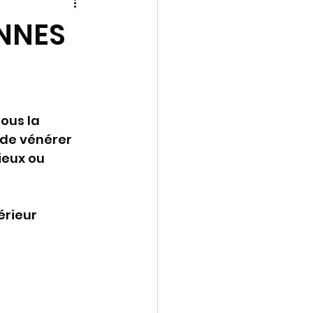
 une
archive
INNES
1-2023
echese
ous la 
 de vénérer 
ieux ou 
rieur 