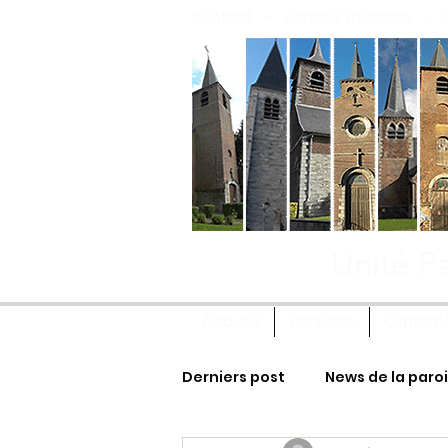
contact
-
espace membre
-
Unité Pa
Accueil
Paroisse
Catéch
Derniers post
News de la paro