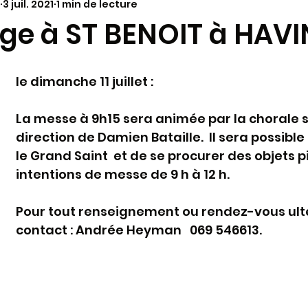
3 juil. 2021
1 min de lecture
annonces paroissiales
Vie dans le Diocèse
à la
age à ST BENOIT à HAV
ariage
Molokaï - Antenne alimentaire
Synode 202
le dimanche 11 juillet : 
aï - infos
Paques 2024
Pélerinages
KT - cat
La messe à 9h15 sera animée par la chorale s
direction de Damien Bataille.  Il sera possible
le Grand Saint  et de se procurer des objets p
intentions de messe de 9 h à 12 h.
Pour tout renseignement ou rendez-vous ulté
contact : Andrée Heyman   069 546613.