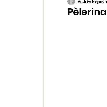
Andrée Heyman
Prière et Liturgie
Viva
Pèlerin
archive 2
Pastorale du m
Les mots de la Bible
Molok
Soleil Levant