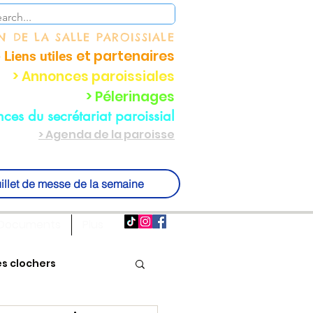
ON
DE LA SALLE PAROISSIALE
et partenaire
s
 Liens utiles
> Annonces paroissiales
> Pélerinages
ces du secrétariat paroissial
> Agenda de la paroisse
illet de messe de la semaine
Documents
Plus
es clochers