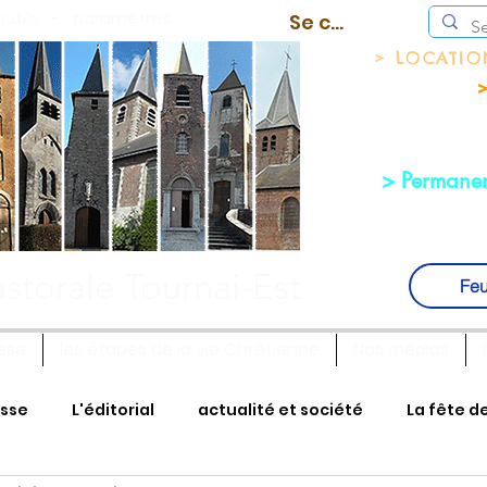
outils
-
paramètres
Se connecter
> LOCATI
>
> Permanen
storale Tournai-Est
Feu
èse
les étapes de la vie Chrétienne
Nos médias
isse
L'éditorial
actualité et société
La fête d