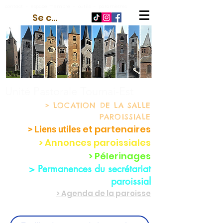
contact
-
espace membre
-
outils
-
paramètres
Se connecter
Unité Pastorale Tournai-Est
> LOCATION
DE LA SALLE
PAROISSIALE
et partenaire
s
> Liens utiles
> Annonces paroissiales
> Pélerinages
> Permanences du secrétariat
paroissial
> Agenda de la paroisse