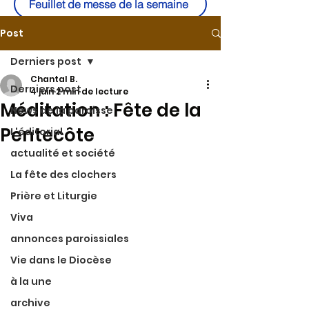
Feuillet de messe de la semaine
Post
Derniers post
Chantal B.
Derniers post
4 juin
2 min de lecture
Méditation : Fête de la
News de la paroisse
Pentecôte
L'éditorial
actualité et société
La fête des clochers
Prière et Liturgie
Viva
annonces paroissiales
Vie dans le Diocèse
à la une
archive