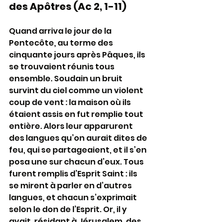
des Apôtres (Ac 2, 1-11)
Quand arriva le jour de la 
Pentecôte, au terme des 
cinquante jours après Pâques, ils 
se trouvaient réunis tous 
ensemble. Soudain un bruit 
survint du ciel comme un violent 
coup de vent : la maison où ils 
étaient assis en fut remplie tout 
entière. Alors leur apparurent 
des langues qu’on aurait dites de 
feu, qui se partageaient, et il s’en 
posa une sur chacun d’eux. Tous 
furent remplis d’Esprit Saint : ils 
se mirent à parler en d’autres 
langues, et chacun s’exprimait 
selon le don de l’Esprit. Or, il y 
avait, résidant à Jérusalem, des 