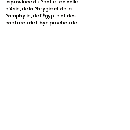
la province du Pont et de celle 
d’Asie, de la Phrygie et de la 
Pamphylie, de l’Égypte et des 
contrées de Libye proches de 
Cyrène, Romains de passage, 
Juifs de naissance et convertis, 
Crétois et Arabes, tous nous les 
entendons parler dans nos 
langues des merveilles de Dieu. »
Lectures : 
https://aelf.org/2026-
05-24/romain/messe
Les mots de la Bible
Prière et Liturgie