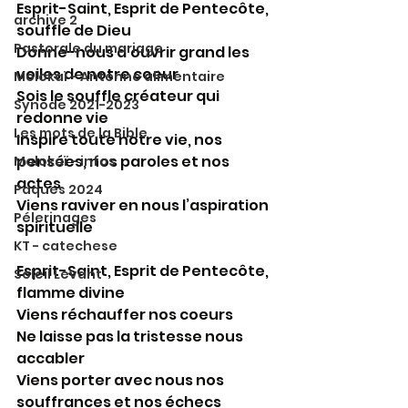
Esprit-Saint, Esprit de Pentecôte, 
archive 2
souffle de Dieu
Pastorale du mariage
Donne-nous d’ouvrir grand les 
voiles de notre coeur
Molokaï - Antenne alimentaire
Sois le souffle créateur qui 
Synode 2021-2023
redonne vie
Les mots de la Bible
Inspire toute notre vie, nos 
pensées, nos paroles et nos 
Molokaï - infos
actes
Paques 2024
Viens raviver en nous l’aspiration 
Pélerinages
spirituelle
KT - catechese
Esprit-Saint, Esprit de Pentecôte, 
Soleil Levant
flamme divine
Viens réchauffer nos coeurs
Ne laisse pas la tristesse nous 
accabler
Viens porter avec nous nos 
souffrances et nos échecs