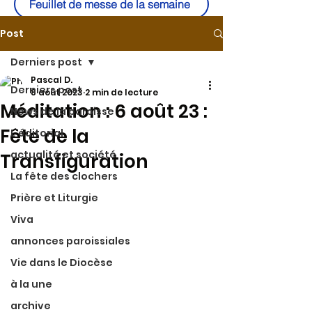
Feuillet de messe de la semaine
Post
Derniers post
Pascal D.
Derniers post
8 août 2023
2 min de lecture
Méditation : 6 août 23 :
News de la paroisse
Fête de la
L'éditorial
actualité et société
Transfiguration
La fête des clochers
Prière et Liturgie
Viva
annonces paroissiales
Vie dans le Diocèse
à la une
archive