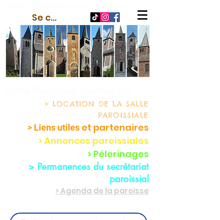
contact
-
espace membre
-
outils
-
paramètres
Se connecter
Unité Pastorale Tournai-Est
> LOCATION
DE LA SALLE
PAROISSIALE
et partenaire
s
> Liens utiles
> Annonces paroissiales
> Pélerinages
> Permanences du secrétariat
paroissial
> Agenda de la paroisse