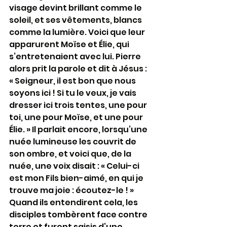
visage devint brillant comme le 
soleil, et ses vêtements, blancs 
comme la lumière. Voici que leur 
apparurent Moïse et Élie, qui 
s’entretenaient avec lui. Pierre 
alors prit la parole et dit à Jésus : 
« Seigneur, il est bon que nous 
soyons ici ! Si tu le veux, je vais 
dresser ici trois tentes, une pour 
toi, une pour Moïse, et une pour 
Élie. » Il parlait encore, lorsqu’une 
nuée lumineuse les couvrit de 
son ombre, et voici que, de la 
nuée, une voix disait : « Celui-ci 
est mon Fils bien-aimé, en qui je 
trouve ma joie : écoutez-le ! » 
Quand ils entendirent cela, les 
disciples tombèrent face contre 
terre et furent saisis d’une 