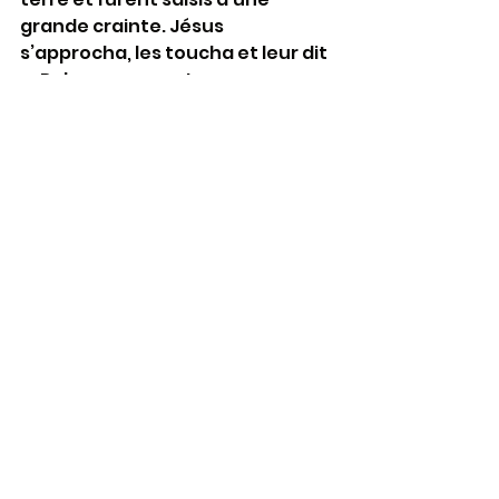
grande crainte. Jésus 
s’approcha, les toucha et leur dit 
: « Relevez-vous et soyez sans 
crainte ! » Levant les yeux, ils ne 
virent plus personne, sinon lui, 
Jésus, seul. En descendant de la 
montagne, Jésus leur donna cet 
ordre : « Ne parlez de cette vision 
à personne, avant que le Fils de 
l’homme soit ressuscité d’entre 
les morts. » 
Lectures : www.aelf.org/2023-08-
06/romain/messe
Les mots de la Bible