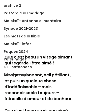
archive 2
Pastorale du mariage
Molokaï - Antenne alimentaire
Synode 2021-2023
Les mots de la Bible
Molokaï - infos
Paques 2024
Que c’est beau un visage aimant 
Pélerinages
qui regarde l’être aimé ! 
KT - catechese
Visage rayonnant, oeil pétillant, 
Soleil Levant
et puis un quelque chose 
d’indéfinissable – mais 
reconnaissable toujours – 
étincelle d’amour et de bonheur. 
Que c’est beau un visage aimé 