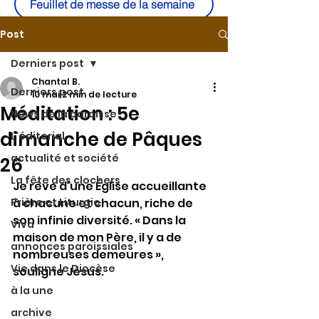
Feuillet de messe de la semaine
Post
Derniers post
Chantal B.
Derniers post
10 mai
2 min de lecture
Méditation : 5e
News de la paroisse
dimanche de Pâques
L'éditorial
actualité et société
26
La fête des clochers
Je rêve d’une Église accueillante 
Prière et Liturgie
à chacune et chacun, riche de 
son infinie diversité. « Dans la 
Viva
maison de mon Père, il y a de 
annonces paroissiales
nombreuses demeures », 
Vie dans le Diocèse
souligne Jésus.
à la une
archive