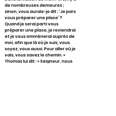
de nombreuses demeures ; 
sinon, vous aurais-je dit : ‘Je pars 
vous préparer une place’ ? 
Quand je serai parti vous 
préparer une place, je reviendrai 
et je vous emmènerai auprès de 
moi, afin que là où je suis, vous 
soyez, vous aussi. Pour aller où je 
vais, vous savez le chemin. » 
Thomas lui dit : « Seigneur, nous 
ne savons pas où tu vas. 
Comment pourrions-nous savoir 
le chemin ? » Jésus lui répond : « 
Moi, je suis le Chemin, la Vérité et 
la Vie ; personne ne va vers le 
Père sans passer par moi. » (suite 
de l’évangile : cfr ci-dessous)