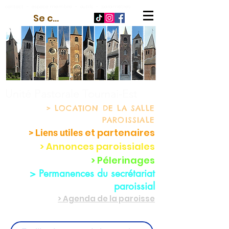
contact
-
espace membre
-
outils
-
paramètres
Se connecter
Unité Pastorale Tournai-Est
> LOCATION
DE LA SALLE
PAROISSIALE
et partenaire
s
> Liens utiles
> Annonces paroissiales
> Pélerinages
> Permanences du secrétariat
paroissial
> Agenda de la paroisse