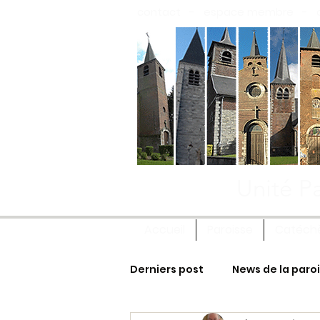
contact
-
espace membre
-
Unité Pa
Accueil
Paroisse
Catéch
Derniers post
News de la paro