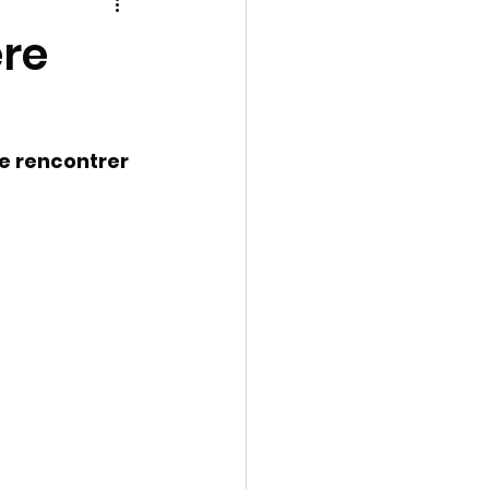
 une
archive
ère
1-2023
de rencontrer 
echese