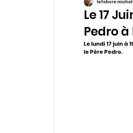
lefebvre michel
Prière et Liturgie
Viva
Le 17 Ju
Pedro à
archive 2
Pastorale du m
Le lundi 17 juin à
Les mots de la Bible
Molok
le Père Pedro.
Soleil Levant