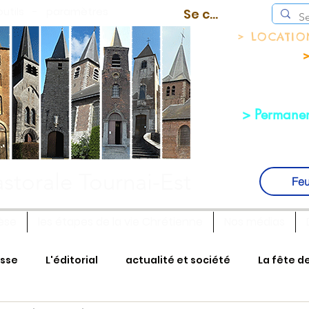
outils
-
paramètres
Se connecter
> LOCATI
>
> Permanen
storale Tournai-Est
Feu
èse
les étapes de la vie Chrétienne
Nos médias
isse
L'éditorial
actualité et société
La fête d