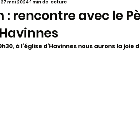
27 mai 2024
1 min de lecture
annonces paroissiales
Vie dans le Diocèse
à la
in : rencontre avec le P
 Havinnes
ariage
Molokaï - Antenne alimentaire
Synode 202
 19h30, à l’église d’Havinnes nous aurons la joie 
aï - infos
Paques 2024
Pélerinages
KT - cat