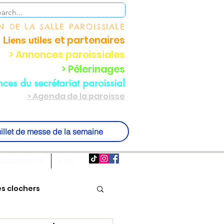
ON
DE LA SALLE PAROISSIALE
et partenaire
s
 Liens utiles
> Annonces paroissiales
> Pélerinages
ces du secrétariat paroissial
> Agenda de la paroisse
illet de messe de la semaine
Documents
Plus
es clochers