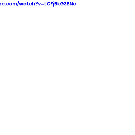
be.com/watch?v=LCFj5kG3BNc