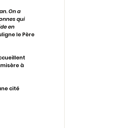
an. On a 
sonnes qui 
ide en 
ligne le Père 
ccueillent 
 misère à 
ne cité 