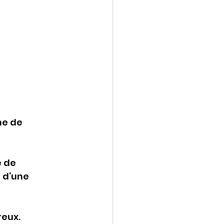
ne de 
 de 
 d’une 
reux.