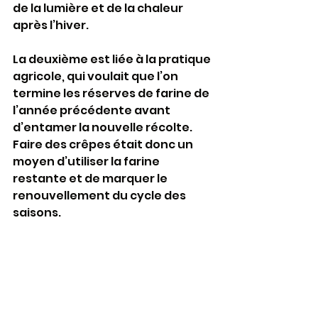
de la lumière et de la chaleur 
après l’hiver.
La deuxième est liée à la pratique 
agricole, qui voulait que l’on 
termine les réserves de farine de 
l’année précédente avant 
d’entamer la nouvelle récolte. 
Faire des crêpes était donc un 
moyen d’utiliser la farine 
restante et de marquer le 
renouvellement du cycle des 
saisons.
La troisième est liée à une 
légende, qui raconte qu’un pape 
du 5ème siècle, Gélase Ier, aurait 
offert des crêpes aux pèlerins qui 
venaient à Rome pour la 