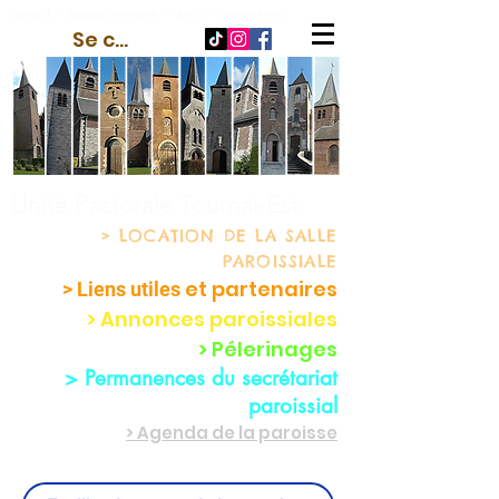
contact
-
espace membre
-
outils
-
paramètres
Se connecter
Unité Pastorale Tournai-Est
> LOCATION
DE LA SALLE
PAROISSIALE
et partenaire
s
> Liens utiles
> Annonces paroissiales
> Pélerinages
> Permanences du secrétariat
paroissial
> Agenda de la paroisse