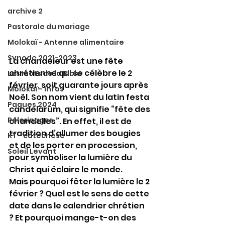
archive 2
Pastorale du mariage
Molokaï - Antenne alimentaire
Synode 2021-2023
La chandeleur est une fête 
chrétienne qui se célèbre le 2 
Les mots de la Bible
février, soit quarante jours après 
Molokaï - infos
Noël. Son nom vient du latin festa 
Paques 2024
candelarum, qui signifie “fête des 
Pélerinages
chandelles”. En effet, il est de 
tradition d’allumer des bougies 
KT - catechese
et de les porter en procession, 
Soleil Levant
pour symboliser la lumière du 
Christ qui éclaire le monde.
Mais pourquoi fêter la lumière le 2 
février ? Quel est le sens de cette 
date dans le calendrier chrétien 
? Et pourquoi mange-t-on des 