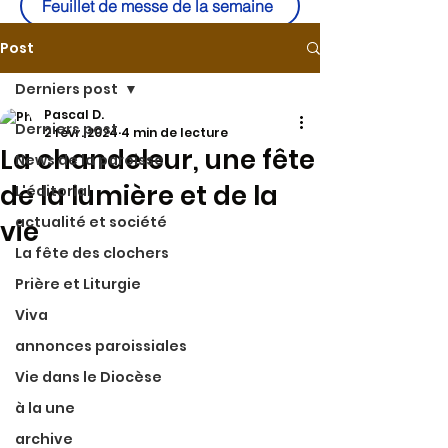
Feuillet de messe de la semaine
Post
Derniers post
Pascal D.
Derniers post
2 févr. 2024
4 min de lecture
La chandeleur, une fête
News de la paroisse
de la lumière et de la
L'éditorial
actualité et société
vie
La fête des clochers
Prière et Liturgie
Viva
annonces paroissiales
Vie dans le Diocèse
à la une
archive