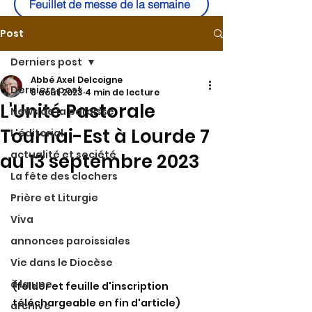
Feuillet de messe de la semaine
Post
Derniers post
Abbé Axel Delcoigne
Derniers post
8 août 2023
4 min de lecture
L'Unité Pastorale
News de la paroisse
Tournai-Est à Lourde 7
L'éditorial
actualité et société
au 13 septembre 2023
La fête des clochers
Prière et Liturgie
Viva
annonces paroissiales
Vie dans le Diocèse
à la une
(folder et feuille d'inscription 
téléchargeable en fin d'article)
archive