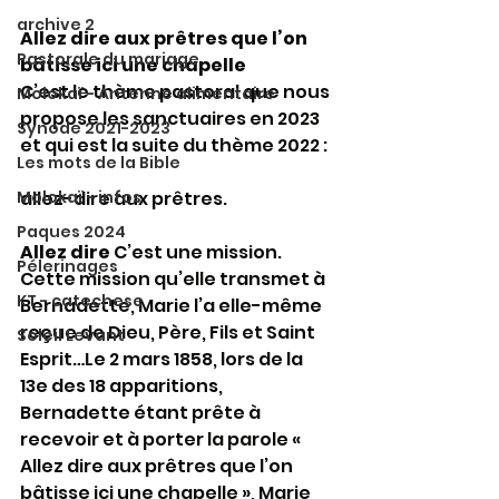
archive 2
Allez dire aux prêtres que l’on 
Pastorale du mariage
bâtisse ici une chapelle
C’est le thème pastoral que nous 
Molokaï - Antenne alimentaire
propose les sanctuaires en 2023 
Synode 2021-2023
et qui est la suite du thème 2022 :
Les mots de la Bible
allez-dire aux prêtres.
Molokaï - infos
Paques 2024
Allez dire
 C’est une mission.
Pélerinages
Cette mission qu’elle transmet à 
KT - catechese
Bernadette, Marie l’a elle-même 
reçue de Dieu, Père, Fils et Saint 
Soleil Levant
Esprit…Le 2 mars 1858, lors de la 
13e des 18 apparitions, 
Bernadette étant prête à 
recevoir et à porter la parole « 
Allez dire aux prêtres que l’on 
bâtisse ici une chapelle », Marie 