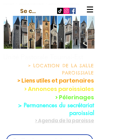
contact
-
espace membre
-
outils
-
paramètres
Se connecter
Unité Pastorale Tournai-Est
> LOCATION
DE LA SALLE
PAROISSIALE
et partenaire
s
> Liens utiles
> Annonces paroissiales
> Pélerinages
> Permanences du secrétariat
paroissial
> Agenda de la paroisse