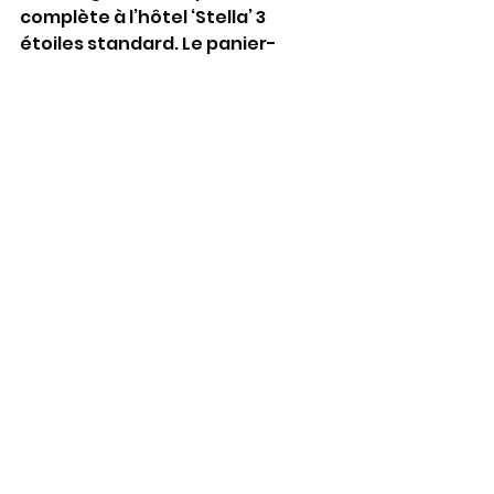
complète à l’hôtel ‘Stella’ 3 
étoiles standard. Le panier-
repas du dernier jour.
L’assurance assistance et 
annulation.
Le livret du pèlerin, l’insigne du 
pèlerinage, les frais d’inscription, 
d’organisation et d’animation.
Non compris :
Chambre individuelle, 
supplément : 205 €.
Gratuit pour les enfants de 
moins de 2 ans ;
50 % de réduction pour les 
enfants entre 2 et 5 ans et 30 % 
de réduction pour les enfants de 
5 à moins de 10 ans.