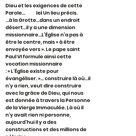
Dieu et les exigences de cette 
Parole…            
ici
 Un lieu précis.
…à la Grotte…dans un endroit 
désert…il y a une dimension 
missionnaire…L’Église n’a pas à 
être le centre, mais « à être 
envoyée vers ». Le pape saint 
Paul VI formule ainsi cette 
vocation missionnaire
: « L’Église existe pour 
évangéliser. »… construire là où…il 
n’y a rien, veut dire construire 
avec la grâce de Dieu, qui nous 
est donnée à travers la Personne 
de la Vierge Immaculée. Là où il 
n’y avait rien ni personne, 
aujourd’hui il y a des 
constructions et des millions de 