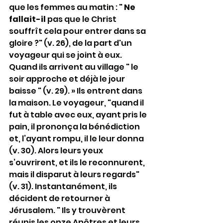
que les femmes au matin : " 
Ne 
fallait-il
 pas que le Christ 
souffrît cela pour entrer dans sa 
gloire ?" (v. 26), de la part d'un 
voyageur qui se joint à eux. 
Quand ils arrivent au village " le 
soir approche et déjà le jour 
baisse " (v. 29). » Ils entrent dans 
la maison. Le voyageur, "quand il 
fut à table avec eux, ayant pris le 
pain, il prononça la bénédiction 
et, l’ayant rompu, il le leur donna 
(v. 30). Alors leurs yeux 
s’ouvrirent, et ils le reconnurent, 
mais il disparut à leurs regards" 
(v. 31). Instantanément, ils 
décident de retourner à 
Jérusalem. " Ils y trouvèrent 
réunis les onze Apôtres et leurs 