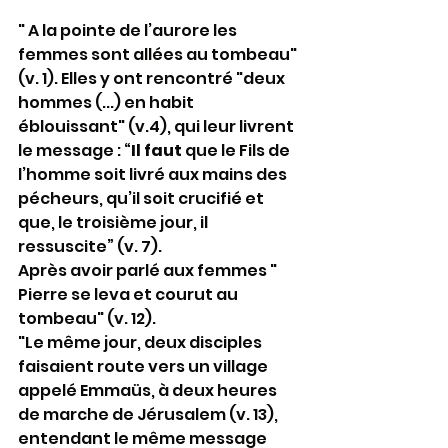
" A la pointe de l’aurore les 
femmes sont allées au tombeau" 
(v. 1). Elles y ont rencontré "deux 
hommes (...) en habit 
éblouissant" (v.4), qui leur livrent 
le message : “
Il faut
 que le Fils de 
l’homme soit livré aux mains des 
pécheurs, qu’il soit crucifié et 
que, le troisième jour, il 
ressuscite” (v. 7).
Après avoir parlé aux femmes " 
Pierre se leva et courut au 
tombeau" (v. 12).
"Le même jour, deux disciples 
faisaient route vers un village 
appelé Emmaüs, à deux heures 
de marche de Jérusalem (v. 13), 
entendant le même message 