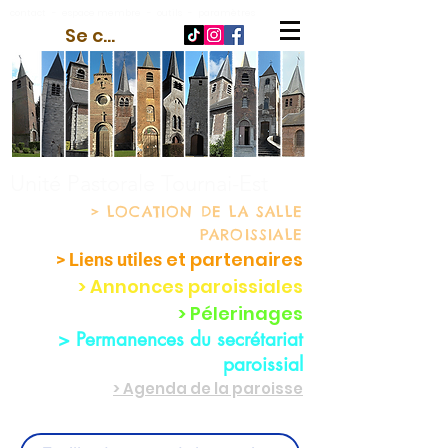
contact
-
espace membre
-
outils
-
paramètres
Se connecter
Unité Pastorale Tournai-Est
> LOCATION
DE LA SALLE
PAROISSIALE
et partenaire
s
> Liens utiles
> Annonces paroissiales
> Pélerinages
> Permanences du secrétariat
paroissial
> Agenda de la paroisse