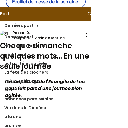
Feuillet de messe de la semaine
Post
Derniers post
Pascal D.
Derniers post
6 sept. 2019
2 min de lecture
Chaque dimanche
News de la paroisse
quelques mots... En une
L'éditorial
actualité et société
seule journée
La fête des clochers
Prière et Liturgie
Le chapitre 24 de l'Evangile de Luc 
nous fait part d'une journée bien 
Viva
agitée.
annonces paroissiales
Vie dans le Diocèse
à la une
archive