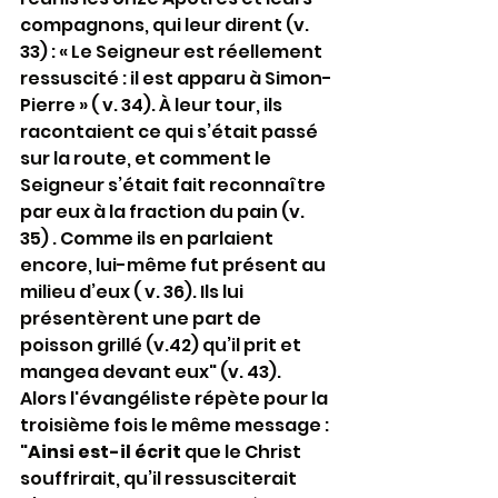
compagnons, qui leur dirent (v. 
33) : « Le Seigneur est réellement 
ressuscité : il est apparu à Simon-
Pierre » ( v. 34). À leur tour, ils 
racontaient ce qui s’était passé 
sur la route, et comment le 
Seigneur s’était fait reconnaître 
par eux à la fraction du pain (v. 
35) . Comme ils en parlaient 
encore, lui-même fut présent au 
milieu d’eux ( v. 36). Ils lui 
présentèrent une part de 
poisson grillé (v.42) qu’il prit et 
mangea devant eux" (v. 43).
Alors l'évangéliste répète pour la 
troisième fois le même message : 
"
Ainsi est-il écrit
 que le Christ 
souffrirait, qu’il ressusciterait 