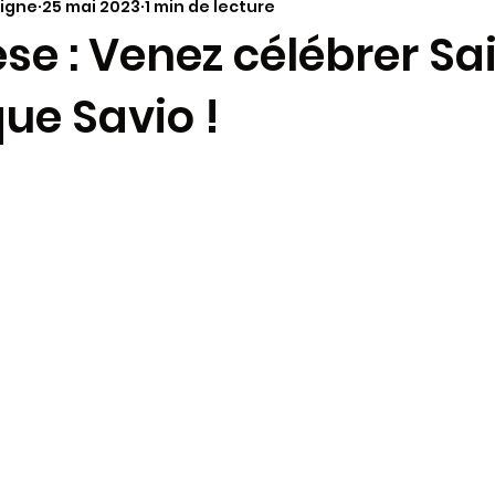
oigne
25 mai 2023
1 min de lecture
annonces paroissiales
Vie dans le Diocèse
à la
e : Venez célébrer Sa
ue Savio !
ariage
Molokaï - Antenne alimentaire
Synode 202
aï - infos
Paques 2024
Pélerinages
KT - cat