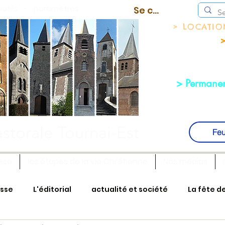
outils
-
paramètres
Se connecter
> LOCATI
>
> Permanen
storale Tournai-Est
Feu
èse
les étapes de la vie Chrétienne
Nos médias
isse
L'éditorial
actualité et société
La fête d