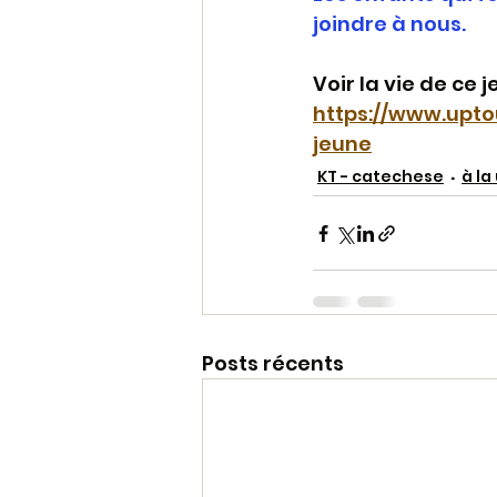
joindre à nous.
Voir la vie de ce j
https://www.upto
jeune
KT - catechese
à la
Posts récents