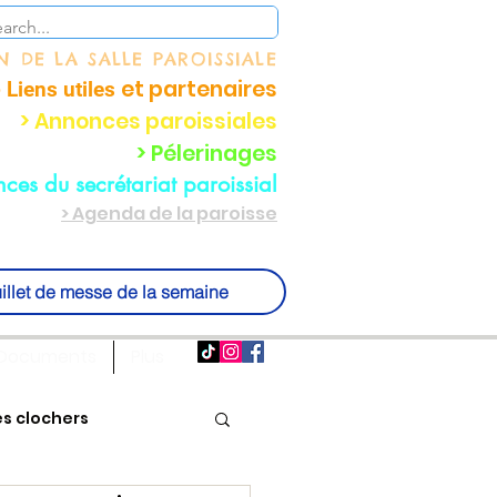
ON
DE LA SALLE PAROISSIALE
et partenaire
s
 Liens utiles
> Annonces paroissiales
> Pélerinages
ces du secrétariat paroissial
> Agenda de la paroisse
illet de messe de la semaine
Documents
Plus
es clochers