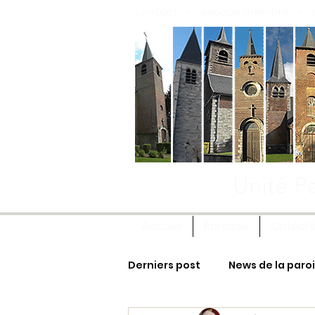
contact
-
espace membre
-
Unité Pa
Accueil
Paroisse
Catéch
Derniers post
News de la paro