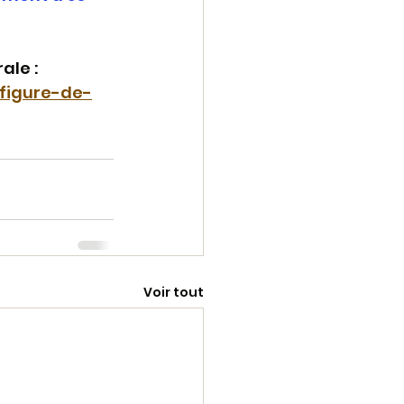
ale :
figure-de-
Voir tout