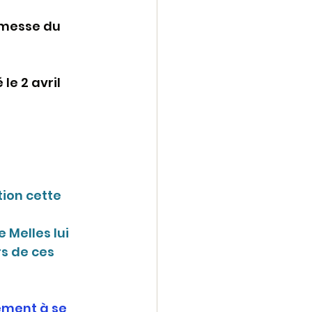
 messe du 
e 2 avril 
ion cette 
 Melles lui 
s de ces 
ement à se 