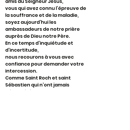
amis du Seigneur Jésus,
vous qui avez connu l’épreuve de 
la souffrance et de la maladie,
soyez aujourd’hui les 
ambassadeurs de notre prière 
auprès de Dieu notre Père.
En ce temps d’inquiétude et 
d’incertitude,
nous recourons à vous avec 
confiance pour demander votre 
intercession.
Comme Saint Roch et saint 
Sébastien qui n’ont jamais 
désespéré de Dieu
dans les pires moments des 
épidémies de peste et se sont 
toujours confiés à vous,
nous renouvelons cette fidélité à 
l’heure du coronavirus qui nous 