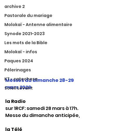
archive 2
Pastorale du mariage
Molokaï - Antenne alimentaire
Synode 2021-2023
Les mots de la Bible
Molokaï - infos
Paques 2024
Pélerinages
KT - catechese
Messes du dimanche 28-29 
mars 2020 
Soleil Levant
la Radio
sur 1RCF: samedi 28 mars à 17h. 
Messe du dimanche anticipée,
la Télé