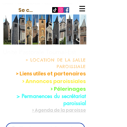
contact
-
espace membre
-
outils
-
paramètres
Se connecter
Unité Pastorale Tournai-Est
> LOCATION
DE LA SALLE
PAROISSIALE
et partenaire
s
> Liens utiles
> Annonces paroissiales
> Pélerinages
> Permanences du secrétariat
paroissial
> Agenda de la paroisse