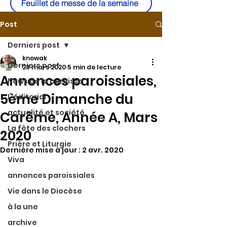
Feuillet de messe de la semaine
Post
Derniers post
knowak
Derniers post
28 mars 2020
5 min de lecture
Annonces paroissiales,
News de la paroisse
5ème Dimanche du
L'éditorial
actualité et société
Carême, Année A, Mars
La fête des clochers
2020
Prière et Liturgie
Dernière mise à jour :
2 avr. 2020
Viva
annonces paroissiales
Vie dans le Diocèse
à la une
archive