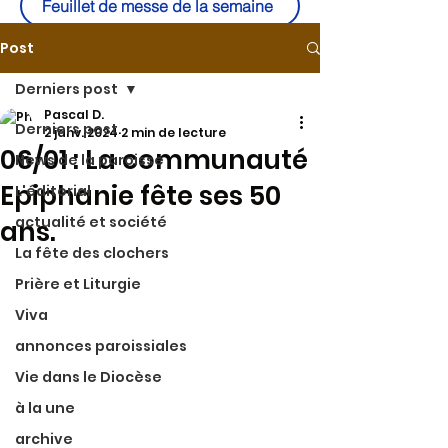
Feuillet de messe de la semaine
Post
Derniers post
Pascal D.
Derniers post
2 janv. 2024
2 min de lecture
06/01 : La communauté
News de la paroisse
Epiphanie fête ses 50
L'éditorial
actualité et société
ans.
La fête des clochers
Prière et Liturgie
Viva
annonces paroissiales
Vie dans le Diocèse
à la une
archive