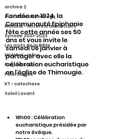
archive 2
Fondée en 1974, la 
Pastorale du mariage
Communauté Epiphanie 
Molokaï - Antenne alimentaire
fête cette année ses 50 
Synode 2021-2023
ans et vous invite le 
Les mots de la Bible
samedi 06 janvier à 
Molokaï - infos
partager avec elle la 
célébration eucharistique 
Paques 2024
en l'église de Thimougie.
Pélerinages
KT - catechese
Soleil Levant
16h00 : Célébration 
eucharistique présidée par 
notre évêque.