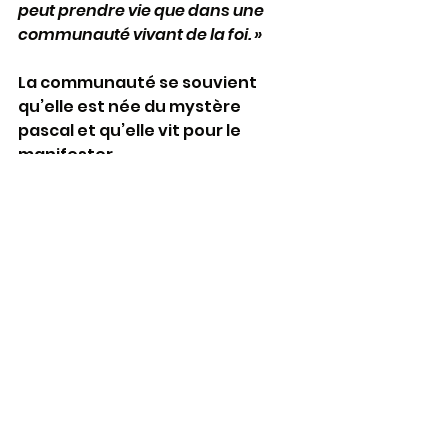
peut prendre vie que dans une 
communauté vivant de la foi. »
La communauté se souvient 
qu’elle est née du mystère 
pascal et qu’elle vit pour le 
manifester.
Lire la totalité de l'article (format 
pdf) : 
communauté Epiphanie - Partie01
.pdf
Télécharger PDF • 2.66MB
communauté Epiphanie - Partie02
.pdf
Télécharger PDF • 2.60MB