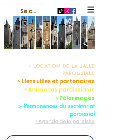
contact
-
espace membre
-
outils
-
paramètres
Se connecter
Unité Pastorale Tournai-Est
> LOCATION
DE LA SALLE
PAROISSIALE
et partenaire
s
> Liens utiles
> Annonces paroissiales
> Pélerinages
> Permanences du secrétariat
paroissial
> Agenda de la paroisse